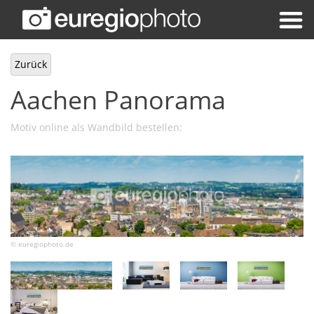
Zurück
Aachen Panorama
Motiv online als Wandbild bestellen:
© euregiophoto.de