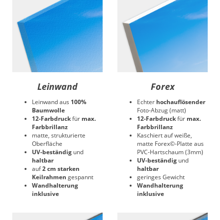
Leinwand
Forex
Leinwand aus
100%
Echter
hochauflösender
Baumwolle
Foto-Abzug (matt)
12-Farbdruck
für
max.
12-Farbdruck
für
max.
Farbbrillanz
Farbbrillanz
matte, strukturierte
Kaschiert auf weiße,
Oberfläche
matte Forex©-Platte aus
UV-beständig
und
PVC-Hartschaum (3mm)
haltbar
UV-beständig
und
auf
2 cm starken
haltbar
Keilrahmen
gespannt
geringes Gewicht
Wandhalterung
Wandhalterung
inklusive
inklusive