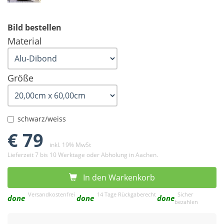
Bild bestellen
Material
Größe
schwarz/weiss
€ 79
inkl. 19% MwSt
Lieferzeit 7 bis 10 Werktage oder Abholung in Aachen.
In den Warkenkorb
Versandkostenfrei
14 Tage Rückgaberecht
Sicher
done
done
done
bezahlen