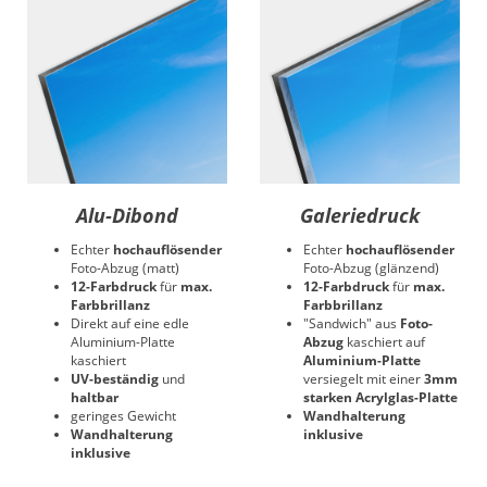
Alu-Dibond
Galeriedruck
Echter
hochauflösender
Echter
hochauflösender
Foto-Abzug (matt)
Foto-Abzug (glänzend)
12-Farbdruck
für
max.
12-Farbdruck
für
max.
Farbbrillanz
Farbbrillanz
Direkt auf eine edle
"Sandwich" aus
Foto-
Aluminium-Platte
Abzug
kaschiert auf
kaschiert
Aluminium-Platte
UV-beständig
und
versiegelt mit einer
3mm
haltbar
starken Acrylglas-Platte
geringes Gewicht
Wandhalterung
Wandhalterung
inklusive
inklusive