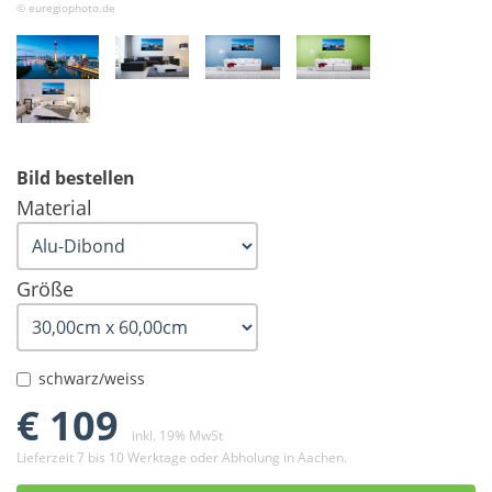
© euregiophoto.de
Bild bestellen
Material
Größe
schwarz/weiss
€ 109
inkl. 19% MwSt
Lieferzeit 7 bis 10 Werktage oder Abholung in Aachen.