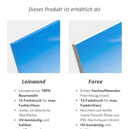
Dieses Produkt ist erhältlich als
Leinwand
Forex
Leinwand aus
100%
Echter
hochauflösender
Baumwolle
Foto-Abzug (matt)
12-Farbdruck
für
max.
12-Farbdruck
für
max.
Farbbrillanz
Farbbrillanz
matte, strukturierte
Kaschiert auf weiße,
Oberfläche
matte Forex©-Platte aus
UV-beständig
und
PVC-Hartschaum (3mm)
haltbar
UV-beständig
und