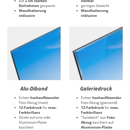
auf
2 cm starken
haltbar
Keilrahmen
gespannt
geringes Gewicht
Wandhalterung
Wandhalterung
inklusive
inklusive
Alu-Dibond
Galeriedruck
Echter
hochauflösender
Echter
hochauflösender
Foto-Abzug (matt)
Foto-Abzug (glänzend)
12-Farbdruck
für
max.
12-Farbdruck
für
max.
Farbbrillanz
Farbbrillanz
Direkt auf eine edle
"Sandwich" aus
Foto-
Aluminium-Platte
Abzug
kaschiert auf
kaschiert
Aluminium-Platte