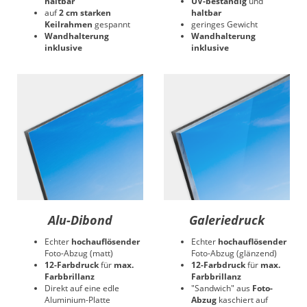
haltbar
UV-beständig
und
auf
2 cm starken
haltbar
Keilrahmen
gespannt
geringes Gewicht
Wandhalterung
Wandhalterung
inklusive
inklusive
Alu-Dibond
Galeriedruck
Echter
hochauflösender
Echter
hochauflösender
Foto-Abzug (matt)
Foto-Abzug (glänzend)
12-Farbdruck
für
max.
12-Farbdruck
für
max.
Farbbrillanz
Farbbrillanz
Direkt auf eine edle
"Sandwich" aus
Foto-
Aluminium-Platte
Abzug
kaschiert auf