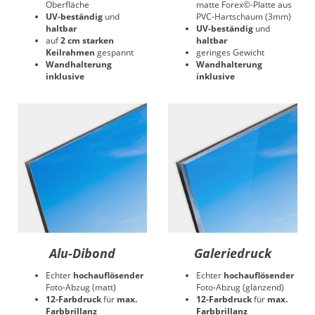
Oberfläche
matte Forex©-Platte aus
UV-beständig
und
PVC-Hartschaum (3mm)
haltbar
UV-beständig
und
auf
2 cm starken
haltbar
Keilrahmen
gespannt
geringes Gewicht
Wandhalterung
Wandhalterung
inklusive
inklusive
Alu-Dibond
Galeriedruck
Echter
hochauflösender
Echter
hochauflösender
Foto-Abzug (matt)
Foto-Abzug (glänzend)
12-Farbdruck
für
max.
12-Farbdruck
für
max.
Farbbrillanz
Farbbrillanz