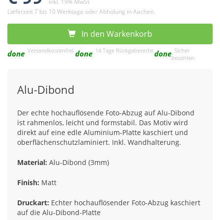
inkl. 19% MwSt
Lieferzeit 7 bis 10 Werktage oder Abholung in Aachen.
In den Warkenkorb
Versandkostenfrei
14 Tage Rückgaberecht
Sicher
done
done
done
bezahlen
Alu-Dibond
Der echte hochauflösende Foto-Abzug auf Alu-Dibond
ist rahmenlos, leicht und formstabil. Das Motiv wird
direkt auf eine edle Aluminium-Platte kaschiert und
oberflächenschutzlaminiert. Inkl. Wandhalterung.
Material:
Alu-Dibond (3mm)
Finish:
Matt
Druckart:
Echter hochauflösender Foto-Abzug kaschiert
auf die Alu-Dibond-Platte