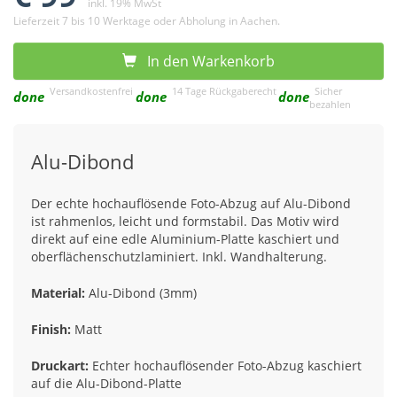
inkl. 19% MwSt
Lieferzeit 7 bis 10 Werktage oder Abholung in Aachen.
In den Warkenkorb
Versandkostenfrei
14 Tage Rückgaberecht
Sicher
done
done
done
bezahlen
Alu-Dibond
Der echte hochauflösende Foto-Abzug auf Alu-Dibond
ist rahmenlos, leicht und formstabil. Das Motiv wird
direkt auf eine edle Aluminium-Platte kaschiert und
oberflächenschutzlaminiert. Inkl. Wandhalterung.
Material:
Alu-Dibond (3mm)
Finish:
Matt
Druckart:
Echter hochauflösender Foto-Abzug kaschiert
auf die Alu-Dibond-Platte