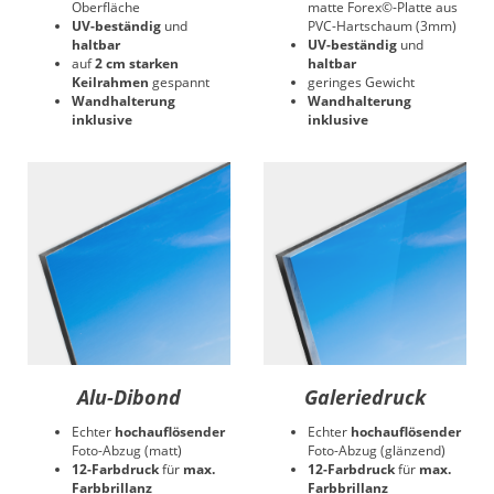
Oberfläche
matte Forex©-Platte aus
UV-beständig
und
PVC-Hartschaum (3mm)
haltbar
UV-beständig
und
auf
2 cm starken
haltbar
Keilrahmen
gespannt
geringes Gewicht
Wandhalterung
Wandhalterung
inklusive
inklusive
Alu-Dibond
Galeriedruck
Echter
hochauflösender
Echter
hochauflösender
Foto-Abzug (matt)
Foto-Abzug (glänzend)
12-Farbdruck
für
max.
12-Farbdruck
für
max.
Farbbrillanz
Farbbrillanz