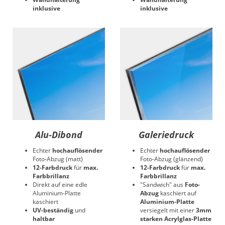
inklusive
inklusive
Alu-Dibond
Galeriedruck
Echter
hochauflösender
Echter
hochauflösender
Foto-Abzug (matt)
Foto-Abzug (glänzend)
12-Farbdruck
für
max.
12-Farbdruck
für
max.
Farbbrillanz
Farbbrillanz
Direkt auf eine edle
"Sandwich" aus
Foto-
Aluminium-Platte
Abzug
kaschiert auf
kaschiert
Aluminium-Platte
UV-beständig
und
versiegelt mit einer
3mm
haltbar
starken Acrylglas-Platte