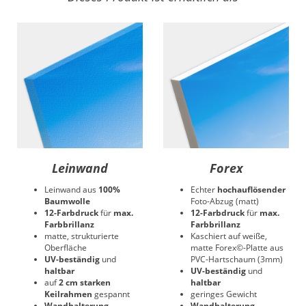
Leinwand
Forex
Leinwand aus
100%
Echter
hochauflösender
Baumwolle
Foto-Abzug (matt)
12-Farbdruck
für
max.
12-Farbdruck
für
max.
Farbbrillanz
Farbbrillanz
matte, strukturierte
Kaschiert auf weiße,
Oberfläche
matte Forex©-Platte aus
UV-beständig
und
PVC-Hartschaum (3mm)
haltbar
UV-beständig
und
auf
2 cm starken
haltbar
Keilrahmen
gespannt
geringes Gewicht
Wandhalterung
Wandhalterung