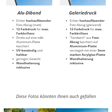
Alu-Dibond
Galeriedruck
Echter
hochauflösender
Echter
hochauflösender
Foto-Abzug (matt)
Foto-Abzug (glänzend)
12-Farbdruck
für
max.
12-Farbdruck
für
max.
Farbbrillanz
Farbbrillanz
Direkt auf eine edle
"Sandwich" aus
Foto-
Aluminium-Platte
Abzug
kaschiert auf
kaschiert
Aluminium-Platte
UV-beständig
und
versiegelt mit einer
3mm
haltbar
starken Acrylglas-Platte
geringes Gewicht
Wandhalterung
Wandhalterung
inklusive
inklusive
Diese Fotos könnten Ihnen auch gefallen