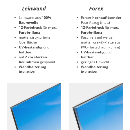
Leinwand
Forex
Leinwand aus
100%
Echter
hochauflösender
Baumwolle
Foto-Abzug (matt)
12-Farbdruck
für
max.
12-Farbdruck
für
max.
Farbbrillanz
Farbbrillanz
matte, strukturierte
Kaschiert auf weiße,
Oberfläche
matte Forex©-Platte aus
UV-beständig
und
PVC-Hartschaum (3mm)
haltbar
UV-beständig
und
auf
2 cm starken
haltbar
Keilrahmen
gespannt
geringes Gewicht
Wandhalterung
Wandhalterung
inklusive
inklusive