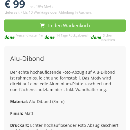
€ 99
inkl. 19% MwSt
Lieferzeit 7 bis 10 Werktage oder Abholung in Aachen.
In den Warkenkorb
Versandkostenfrei
14 Tage Rückgaberecht
Sicher
done
done
done
bezahlen
Alu-Dibond
Der echte hochauflösende Foto-Abzug auf Alu-Dibond
ist rahmenlos, leicht und formstabil. Das Motiv wird
direkt auf eine edle Aluminium-Platte kaschiert und
oberflächenschutzlaminiert. Inkl. Wandhalterung.
Material:
Alu-Dibond (3mm)
Finish:
Matt
Druckart:
Echter hochauflösender Foto-Abzug kaschiert