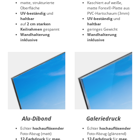
matte, strukturierte
Kaschiert auf weiße,
Oberfläche
matte Forex©-Platte aus
UV-beständig
und
PVC-Hartschaum (3mm)
haltbar
UV-beständig
und
auf
2 cm starken
haltbar
Keilrahmen
gespannt
geringes Gewicht
Wandhalterung
Wandhalterung
inklusive
inklusive
Alu-Dibond
Galeriedruck
Echter
hochauflösender
Echter
hochauflösender
Foto-Abzug (matt)
Foto-Abzug (glänzend)
12-Farbdruck
für
max.
12-Farbdruck
für
max.