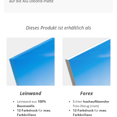
auf die Alu-Dibond-Platte
Dieses Produkt ist erhältlich als
Leinwand
Forex
Leinwand aus
100%
Echter
hochauflösender
Baumwolle
Foto-Abzug (matt)
12-Farbdruck
für
max.
12-Farbdruck
für
max.
Farbbrillanz
Farbbrillanz