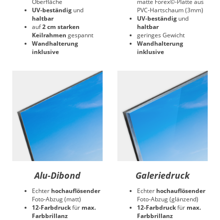
Oberfläche
matte Forex©-Platte aus
UV-beständig
und
PVC-Hartschaum (3mm)
haltbar
UV-beständig
und
auf
2 cm starken
haltbar
Keilrahmen
gespannt
geringes Gewicht
Wandhalterung
Wandhalterung
inklusive
inklusive
Alu-Dibond
Galeriedruck
Echter
hochauflösender
Echter
hochauflösender
Foto-Abzug (matt)
Foto-Abzug (glänzend)
12-Farbdruck
für
max.
12-Farbdruck
für
max.
Farbbrillanz
Farbbrillanz