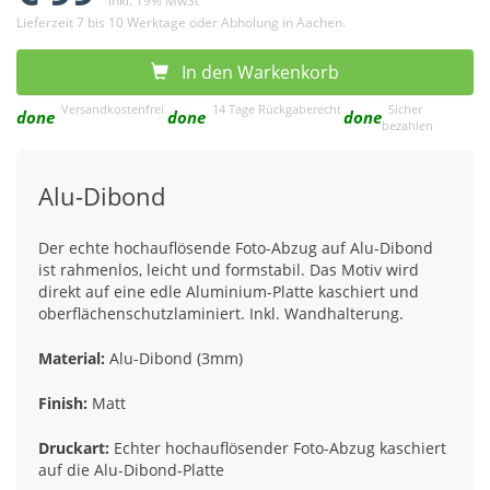
inkl. 19% MwSt
Lieferzeit 7 bis 10 Werktage oder Abholung in Aachen.
In den Warkenkorb
Versandkostenfrei
14 Tage Rückgaberecht
Sicher
done
done
done
bezahlen
Alu-Dibond
Der echte hochauflösende Foto-Abzug auf Alu-Dibond
ist rahmenlos, leicht und formstabil. Das Motiv wird
direkt auf eine edle Aluminium-Platte kaschiert und
oberflächenschutzlaminiert. Inkl. Wandhalterung.
Material:
Alu-Dibond (3mm)
Finish:
Matt
Druckart:
Echter hochauflösender Foto-Abzug kaschiert
auf die Alu-Dibond-Platte