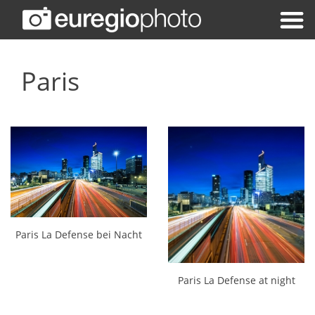
Paris
Paris La Defense bei Nacht
Paris La Defense at night