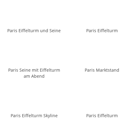
Paris Eiffelturm und Seine
Paris Eiffelturm
Paris Seine mit Eiffelturm
Paris Marktstand
am Abend
Paris Eiffelturm Skyline
Paris Eiffelturm