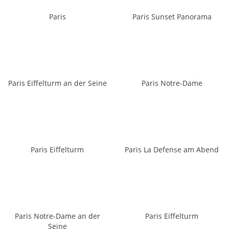
Paris
Paris Sunset Panorama
Paris Eiffelturm an der Seine
Paris Notre-Dame
Paris Eiffelturm
Paris La Defense am Abend
Paris Notre-Dame an der
Paris Eiffelturm
Seine