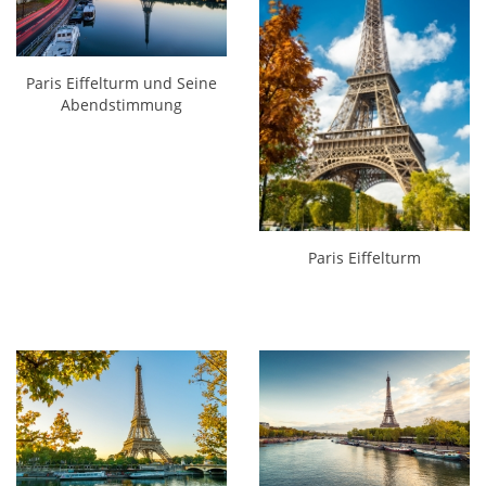
Paris Eiffelturm und Seine
Abendstimmung
Paris Eiffelturm