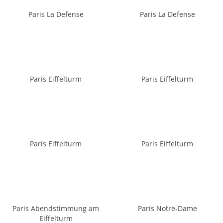
Paris La Defense
Paris La Defense
Paris Eiffelturm
Paris Eiffelturm
Paris Eiffelturm
Paris Eiffelturm
Paris Abendstimmung am
Paris Notre-Dame
Eiffelturm