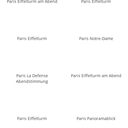
Paris Eiffelturm am Abend
Paris Eiffelturm
Paris Eiffelturm
Paris Notre-Dame
Paris La Defense
Paris Eiffelturm am Abend
Abendstimmung
Paris Eiffelturm
Paris Panoramablick