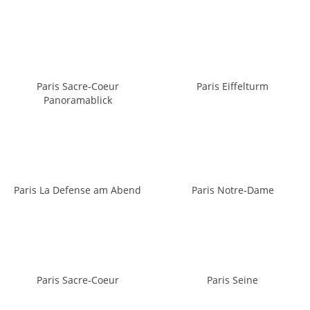
Paris Sacre-Coeur
Paris Eiffelturm
Panoramablick
Paris La Defense am Abend
Paris Notre-Dame
Paris Sacre-Coeur
Paris Seine