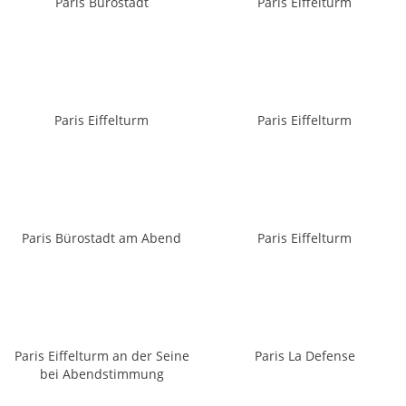
Paris Bürostadt
Paris Eiffelturm
Paris Eiffelturm
Paris Eiffelturm
Paris Bürostadt am Abend
Paris Eiffelturm
Paris Eiffelturm an der Seine
Paris La Defense
bei Abendstimmung