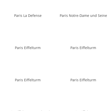
Paris La Defense
Paris Notre-Dame und Seine
Paris Eiffelturm
Paris Eiffelturm
Paris Eiffelturm
Paris Eiffelturm