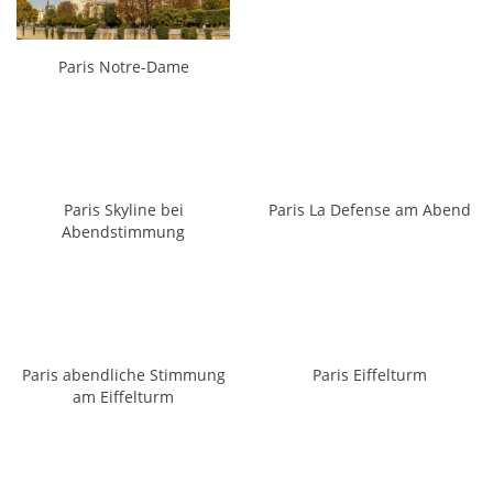
Paris Notre-Dame
Paris Skyline bei
Paris La Defense am Abend
Abendstimmung
Paris abendliche Stimmung
Paris Eiffelturm
am Eiffelturm